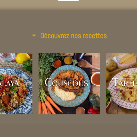
Découvrez nos recettes
P
ouscous
Tartiflette
ba