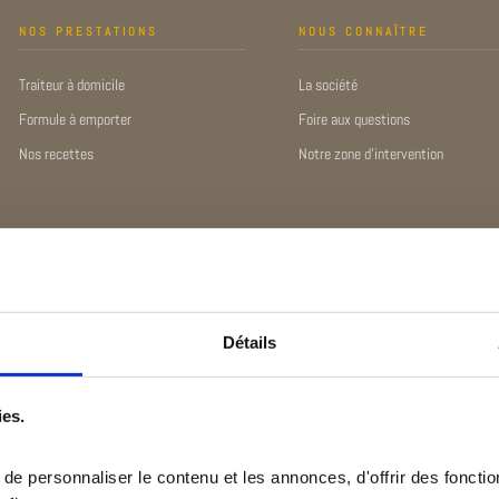
NOS PRESTATIONS
NOUS CONNAÎTRE
Traiteur à domicile
La société
Formule à emporter
Foire aux questions
Nos recettes
Notre zone d’intervention
Détails
éalisé par
Marine Provost
ies.
e personnaliser le contenu et les annonces, d'offrir des fonction