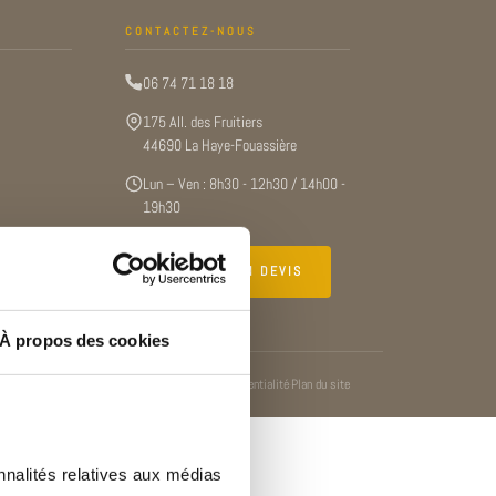
CONTACTEZ-NOUS
06 74 71 18 18
175 All. des Fruitiers
44690 La Haye-Fouassière
Lun – Ven : 8h30 - 12h30 / 14h00 -
19h30
DEMANDER UN DEVIS
À propos des cookies
Mentions légales
Politique de confidentialité
Plan du site
·
·
nalités relatives aux médias 