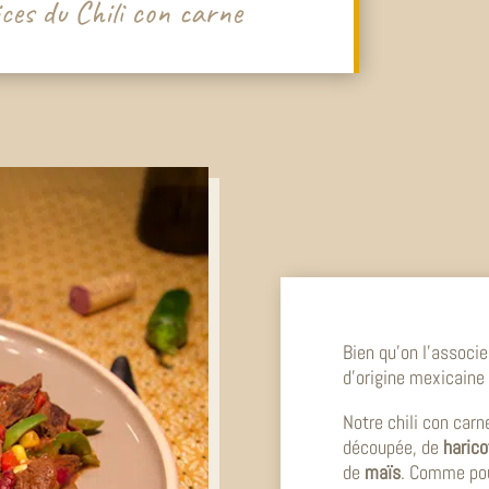
pices du Chili con carne
Bien qu’on l’associ
d’origine mexicaine
Notre chili con car
découpée, de
harico
de
maïs
. Comme pou