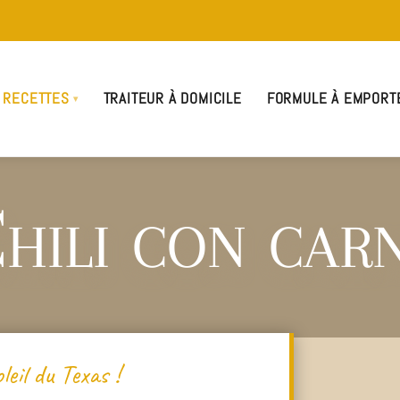
 RECETTES
TRAITEUR À DOMICILE
FORMULE À EMPORT
hili con car
oleil du Texas !