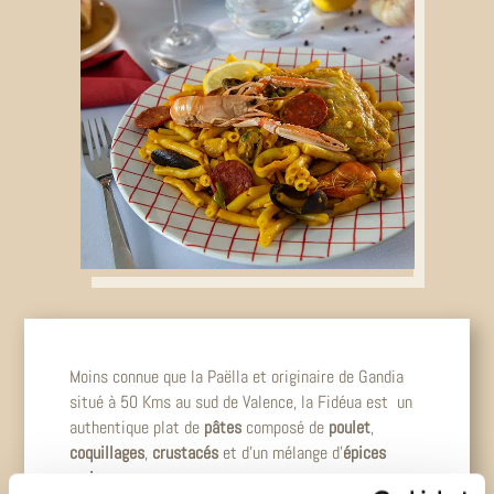
Moins connue que la Paëlla et originaire de Gandia
situé à 50 Kms au sud de Valence, la Fidéua est un
authentique plat de
pâtes
composé de
poulet
,
coquillages
,
crustacés
et d’un mélange d’
épices
maison
.