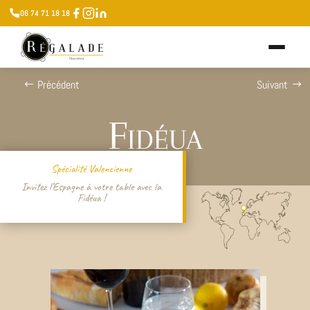
06 74 71 18 18
Précédent
Suivant
Fidéua
Spécialité Valencienne
Invitez l’Espagne à votre table avec la
Fidéua !