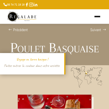
06 74 71 18 18
Précédent
Suivant
Poulet Basquaise
Voyage en terre basque !
Faites entrer la couleur dans votre assiette