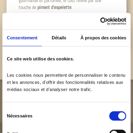
gourmande et parfumée, le tout relevé par une
touche de
piment d’espelette
.
La recette du poulet basquaise fleure bon les
vacances et vous garantit un repas convivial et
authentique !
Consentement
Détails
À propos des cookies
Ce site web utilise des cookies.
Bon appétit !
Les cookies nous permettent de personnaliser le contenu 
et les annonces, d'offrir des fonctionnalités relatives aux 
médias sociaux et d'analyser notre trafic. 
Infos et réservations
Contact
Sélection
Nécessaires
du
consentement