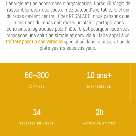
l’énergie et une bonne dose d’organisation. Lorsqu’il s’agit de
rassembler ceux que vous aimez autour d’une table, le choix
du repas devient central. Chez RÉGALADE, nous pensons que
le moment du repas doit rester un plaisir partagé, sans
contraintes logistiques pour l’hôte. C’est pourquoi nous vous
proposons une solution simple et conviviale : faire appel à un
traiteur pour un anniversaire
spécialisé dans la préparation de
plats géants sous vos yeux.
50–300
10 ans+
CONVIVES
D'EXPÉRIENCE
14
2h
RECETTES DU MONDE
AUTOUR DE NANTES