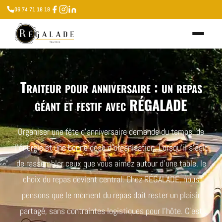
06 74 71 18 18
Traiteur pour anniversaire : un repas
géant et festif avec RÉGALADE
Organiser une fête d’anniversaire demande du temps, de
l’énergie et une bonne dose d’organisation. Lorsqu’il s’agit
de rassembler ceux que vous aimez autour d’une table, le
choix du repas devient central. Chez RÉGALADE, nous
pensons que le moment du repas doit rester un plaisir
partagé, sans contraintes logistiques pour l’hôte. C’est