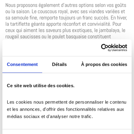
Nous proposons également d’autres options selon vos goûts
ou la saison. Le couscous royal, avec ses viandes variées et
sa semoule fine, remporte toujours un franc succès. En hiver,
la tartiflette géante apporte réconfort et convivialité. Pour
ceux qui aiment les saveurs plus exotiques, le jambalaya, le
rougail saucisses ou le poulet basquaise constituent
d’excellentes alternatives. Chaque
plat géant pour votre
anniversaire
est préparé avec des ingrédients sélectionnés
pour leur goût.
Consentement
Détails
À propos des cookies
Des recettes adaptées aux grands groupes
Cuisiner pour beaucoup de monde ne doit pas signifier une
Ce site web utilise des cookies.
baisse de qualité. Nos recettes sont spécifiquement conçues
pour supporter une cuisson en grande quantité tout en
Les cookies nous permettent de personnaliser le contenu 
conservant leurs saveurs. La cuisson lente et maîtrisée dans
et les annonces, d'offrir des fonctionnalités relatives aux 
nos poêlons permet aux arômes de se développer
pleinement.
médias sociaux et d'analyser notre trafic. 
Que vous optiez pour un tajine ou une choucroute, le résultat