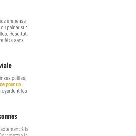
poids immense
 ou peiner sur
lles. Résultat,
re fête sans
viale
menses poêles,
ace pour un
 regardent les
sonnes
xactement à la
On y mettra la