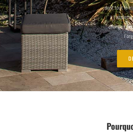
dont tout le m
à l’assiett
change tout.
l’or
D
Pourquo