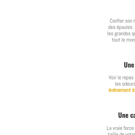
Confier son 
des épaules. 
les grandes qu
tout le mon
Une 
Voir le repas
les odeur
événement à
Une c
La vraie forc
taille de vot