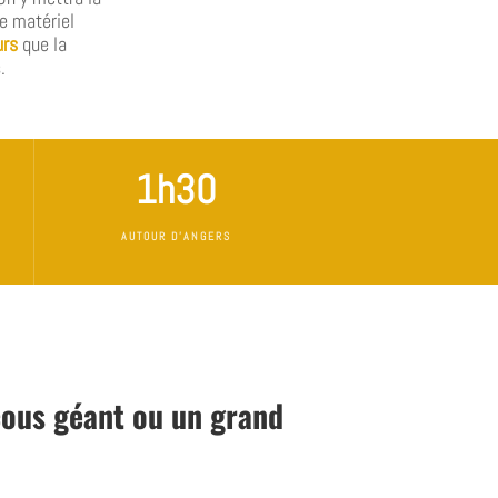
e matériel
urs
que la
.
1h30
AUTOUR D'ANGERS
scous géant ou un grand