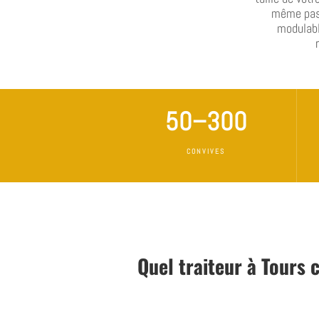
même pass
modulabl
50–300
CONVIVES
Quel traiteur à Tours 