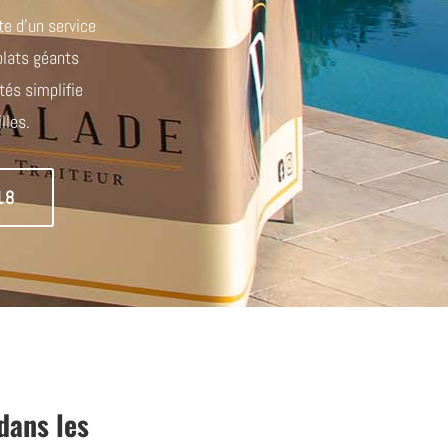
te d’un service
plats géants
tés simplifie
lles.
18
dans les