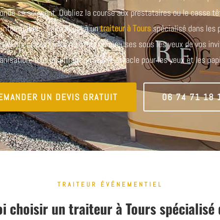
onde se souvient. Oubliez la course aux prestataires ou le casse tê
e interminable. Faire appel à un
traiteur à Tours
spécialisé dans les 
 Cuisiner de grandes recettes généreuses sous les yeux de vos invi
ganisation, tout en offrant un vrai spectacle pour les yeux et les papi
EMANDER UN DEVIS GRATUIT
06 74 71 18 
TRAITEUR ÉVÉNEMENTIEL
i choisir un traiteur à Tours spécialisé 