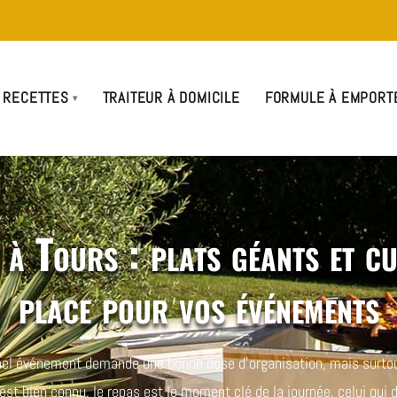
 RECETTES
TRAITEUR À DOMICILE
FORMULE À EMPORT
 à Tours : plats géants et cu
place pour vos événements
bel événement demande une bonne dose d’organisation, mais surtou
st bien connu, le repas est le moment clé de la journée, celui qui 