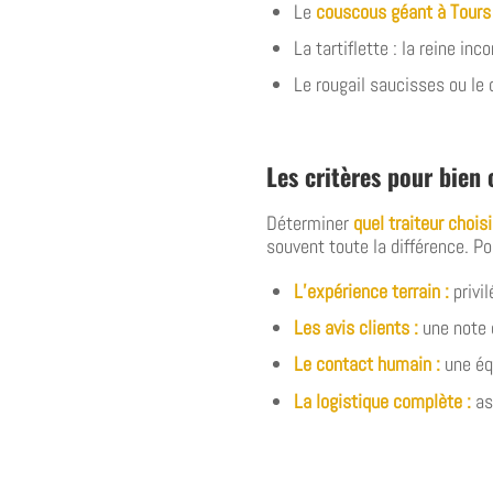
Le
couscous géant à Tours
La tartiflette : la reine i
Le rougail saucisses ou le
Les critères pour bien
Déterminer
quel traiteur choi
souvent toute la différence. Po
L’expérience terrain :
privi
Les avis clients :
une note 
Le contact humain :
une équ
La logistique complète :
ass