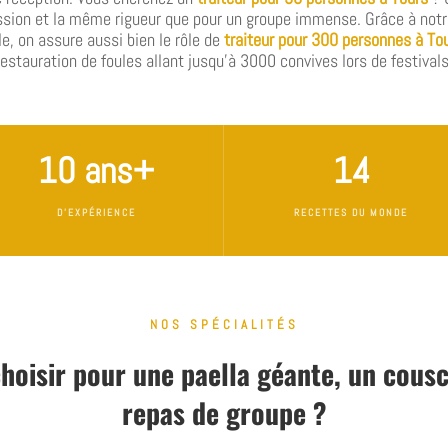
ion et la même rigueur que pour un groupe immense. Grâce à notr
e, on assure aussi bien le rôle de
traiteur pour 300 personnes à To
restauration de foules allant jusqu’à 3000 convives lors de festivals
10 ans+
14
D'EXPÉRIENCE
RECETTES DU MONDE
NOS SPÉCIALITÉS
choisir pour une paella géante, un cou
repas de groupe ?