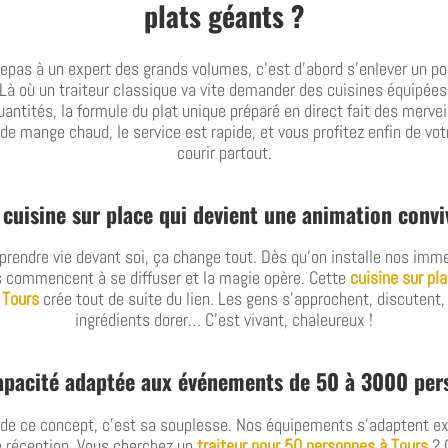
plats géants ?
repas à un expert des grands volumes, c’est d’abord s’enlever un 
Là où un traiteur classique va vite demander des cuisines équipées
antités, la formule du plat unique préparé en direct fait des mervei
de mange chaud, le service est rapide, et vous profitez enfin de vot
courir partout.
cuisine sur place qui devient une animation convi
 prendre vie devant soi, ça change tout. Dès qu’on installe nos im
s commencent à se diffuser et la magie opère. Cette
cuisine sur pl
 Tours
crée tout de suite du lien. Les gens s’approchent, discutent,
ingrédients dorer… C’est vivant, chaleureux !
apacité adaptée aux événements de 50 à 3000 per
e de ce concept, c’est sa souplesse. Nos équipements s’adaptent e
re réception. Vous cherchez un
traiteur pour 50 personnes à Tours
? 