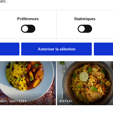
afic. 
Préférences
Statistiques
ULET BASQUAISE
TAJINE
Autoriser la sélection
UGAIL SAUCISSES
BIRYANI