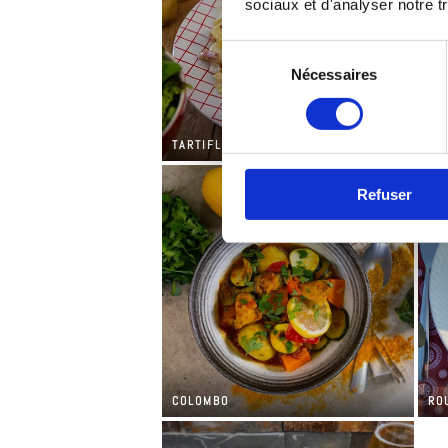
sociaux et d'analyser notre tr
Sélection
Nécessaires
du
consentement
TARTIFLETTE
PO
Refuser
COLOMBO
RO