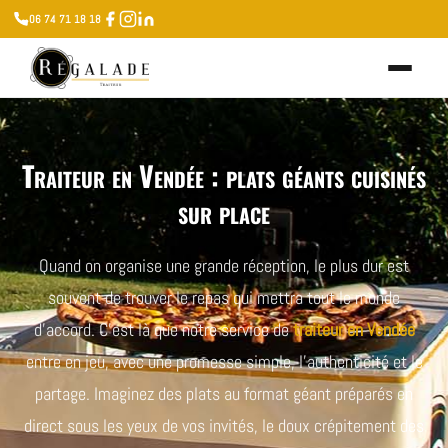
06 74 71 18 18
Traiteur en Vendée : plats géants cuisinés
sur place
Quand on organise une grande réception, le plus dur est
souvent de trouver le repas qui mettra tout le monde
d’accord. C’est là que notre service de
traiteur en Vendée
entre en jeu, avec une promesse simple, l’authenticité et le
partage. Imaginez des plats au format géant préparés en
direct sous les yeux de vos invités, le doux crépitement des