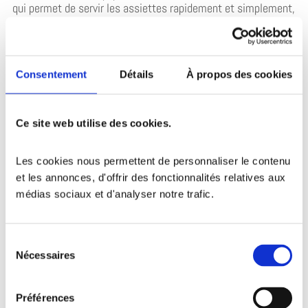
qui permet de servir les assiettes rapidement et simplement,
le tout dans une ambiance toujours très festive.
Une préparation sur place qui garantit fraîcheur,
Consentement
Détails
À propos des cookies
générosité et effet visuel
Maîtriser cette fameuse recette espagnole ne s’improvise
pas. En tant que
traiteur paëlla en Vendée
, notre passion est
Ce site web utilise des cookies.
de faire dorer les viandes et de laisser doucement mijoter le
riz directement sur votre lieu de réception. L’effet de surprise
Les cookies nous permettent de personnaliser le contenu 
de la poêle géante fonctionne à chaque fois. Vos invités
repartent tous avec une portion copieuse et bien chaude,
et les annonces, d'offrir des fonctionnalités relatives aux 
tandis que cette transparence totale dans la préparation leur
médias sociaux et d'analyser notre trafic. 
garantit la fraîcheur absolue des produits qu’ils vont
déguster.
Sélection
Nécessaires
du
NOS RECETTES
consentement
Préférences