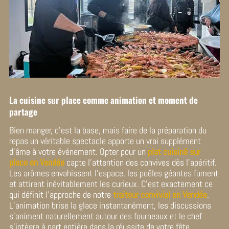
La cuisine sur place comme animation et moment de
partage
Bien manger, c’est la base, mais faire de la préparation du
repas un véritable spectacle apporte un vrai supplément
d’âme à votre événement. Opter pour un
plat cuisiné sur
place en Vendée
capte l’attention des convives dès l’apéritif.
Les arômes envahissent l’espace, les poêles géantes fument
et attirent inévitablement les curieux. C’est exactement ce
qui définit l’approche de notre
traiteur convivial en Vendée
.
L’animation brise la glace instantanément, les discussions
s’animent naturellement autour des fourneaux et le chef
s’intègre à part entière dans la réussite de votre fête.