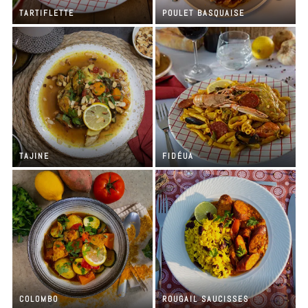
TARTIFLETTE
POULET BASQUAISE
TAJINE
FIDÉUA
COLOMBO
ROUGAIL SAUCISSES